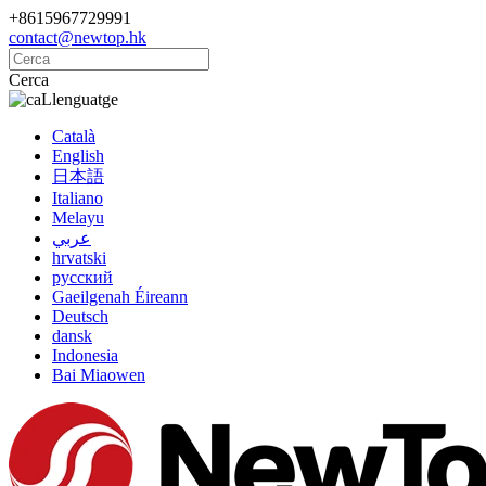
+8615967729991
contact@newtop.hk
Cerca
Llenguatge
Català
English
日本語
Italiano
Melayu
عربي
hrvatski
русский
Gaeilgenah Éireann
Deutsch
dansk
Indonesia
Bai Miaowen