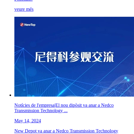
veure més
Notícies de l'empresa|El nou dipòsit va anar a Nedco
Transmission Technology ...
May 14, 2024
New Depot va anar a Nedco Transmission Technology