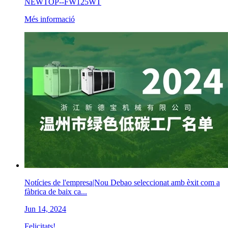
NEWTOP--FW125WT
Més informació
Notícies de l'empresa|Nou Debao seleccionat amb èxit com a
fàbrica de baix ca...
Jun 14, 2024
Felicitats!